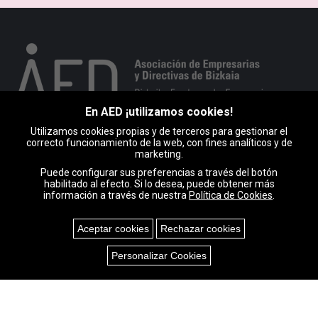
En AED ¡utilizamos cookies!
Utilizamos cookies propias y de terceros para gestionar el
Portuko markesaren kalea 10, 1. esk. 48008 BILBO
correcto funcionamiento de la web, con fines analíticos y de
marketing.
946 793 513
Puede configurar sus preferencias a través del botón
habilitado al efecto. Si lo desea, puede obtener más
Encuéntranos en:
información a través de nuestra
Política de Cookies
.
Facebook
X
Linkedin
Instagram
Mail
page
page
page
page
page
Aceptar cookies
Rechazar cookies
opens
opens
opens
opens
opens
in
in
in
in
in
Cookies
Personalizar Cookies
new
new
new
new
new
window
window
window
window
window
AED © Copyright |
Aviso legal y Política de privacidad
|
Política de
cookies
|
Mapa web