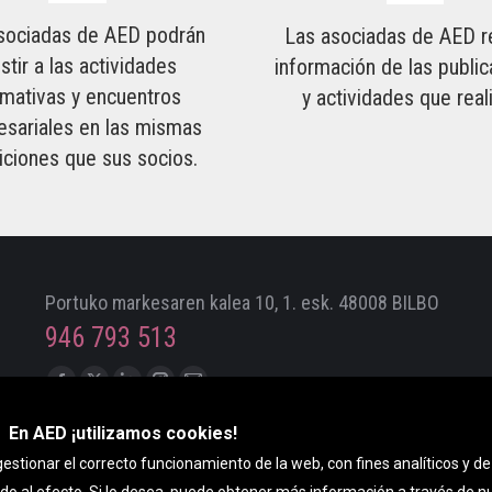
sociadas de AED podrán
Las asociadas de AED r
istir a las actividades
información de las publi
rmativas y encuentros
y actividades que real
sariales en las mismas
iciones que sus socios.
Portuko markesaren kalea 10, 1. esk. 48008 BILBO
946 793 513
Encuéntranos en:
Facebook
X
Linkedin
Instagram
Mail
page
page
page
page
page
En AED ¡utilizamos cookies!
opens
opens
opens
opens
opens
estionar el correcto funcionamiento de la web, con fines analíticos y d
in
in
in
in
in
ado al efecto. Si lo desea, puede obtener más información a través de 