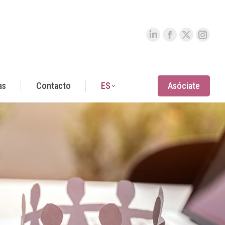
as
Contacto
ES
Asóciate