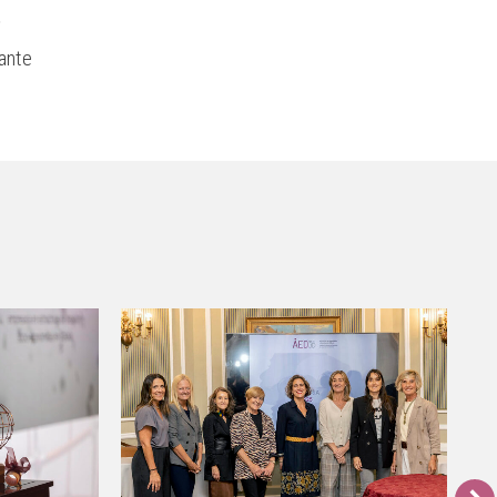
.
ante