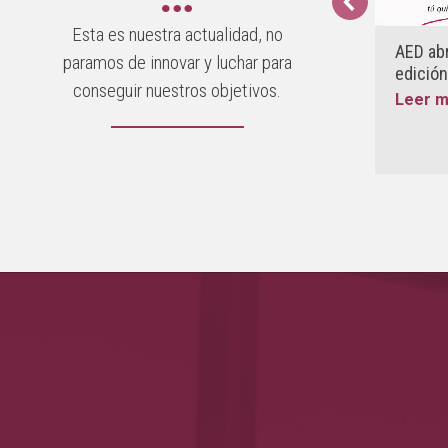
Esta es nuestra actualidad, no
AED pone en marcha la II Edición
AED abr
paramos de innovar y luchar para
del Proyecto Mujeres Líderes en el
edició
conseguir nuestros objetivos.
Pequeño Comercio de Bizkaia
Leer 
Leer más