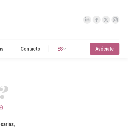
as
Contacto
ES
Asóciate
?
ia
sarias,