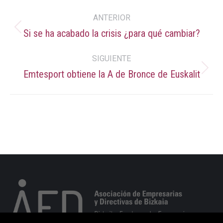
Navegación
ANTERIOR
entre
Si se ha acabado la crisis ¿para qué cambiar?
Publicación
anterior:
publicaciones
SIGUIENTE
Emtesport obtiene la A de Bronce de Euskalit
Publicación
siguiente: