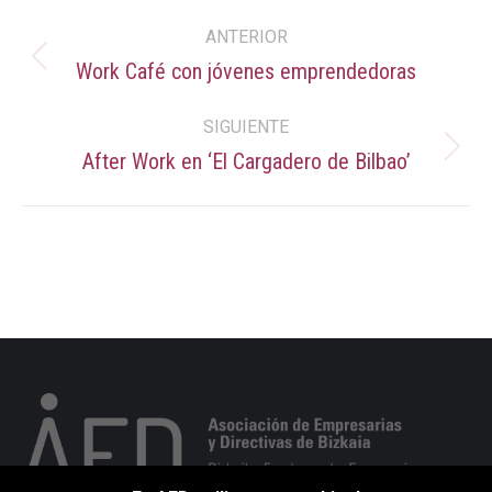
Navegación
ANTERIOR
entre
Work Café con jóvenes emprendedoras
Publicación
anterior:
publicaciones
SIGUIENTE
After Work en ‘El Cargadero de Bilbao’
Publicación
siguiente: