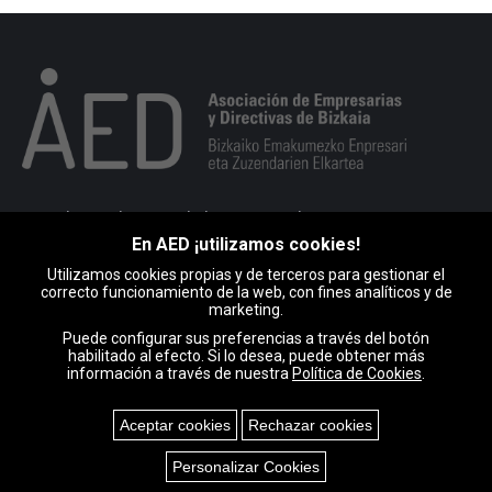
Portuko markesaren kalea 10, 1. esk. 48008 BILBO
En AED ¡utilizamos cookies!
946 793 513
Utilizamos cookies propias y de terceros para gestionar el
Encuéntranos en:
correcto funcionamiento de la web, con fines analíticos y de
Facebook
X
Linkedin
Instagram
Mail
marketing.
page
page
page
page
page
Puede configurar sus preferencias a través del botón
habilitado al efecto. Si lo desea, puede obtener más
opens
opens
opens
opens
opens
información a través de nuestra
Política de Cookies
.
in
in
in
in
in
new
new
new
new
new
Aceptar cookies
Rechazar cookies
window
window
window
window
window
AED © Copyright |
Aviso legal y Política de privacidad
|
Política de
Cookies
Personalizar Cookies
cookies
|
Mapa web