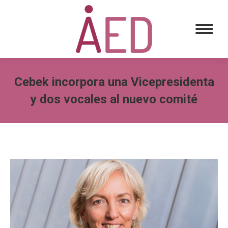
Cebek incorpora una Vicepresidenta
y dos vocales al nuevo comité