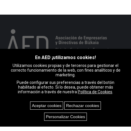
En AED ¡utilizamos cookies!
Utilizamos cookies propias y de terceros para gestionar el
Portuko markesaren kalea 10, 1. esk. 48008 BILBO
correcto funcionamiento de la web, con fines analíticos y de
marketing.
946 793 513
Puede configurar sus preferencias a través del botón
habilitado al efecto. Si lo desea, puede obtener más
Encuéntranos en:
información a través de nuestra
Política de Cookies
.
Facebook
X
Linkedin
Instagram
Mail
page
page
page
page
page
Aceptar cookies
Rechazar cookies
opens
opens
opens
opens
opens
in
in
in
in
in
Cookies
Personalizar Cookies
new
new
new
new
new