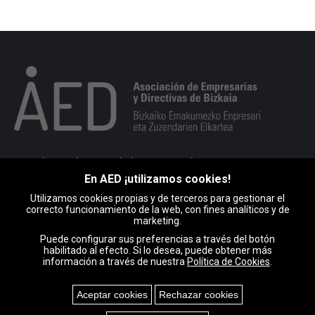
Portuko markesaren kalea 10, 1. esk. 48008 BILBO
En AED ¡utilizamos cookies!
946 793 513
Utilizamos cookies propias y de terceros para gestionar el
Encuéntranos en:
correcto funcionamiento de la web, con fines analíticos y de
Facebook
X
Linkedin
Instagram
Mail
marketing.
page
page
page
page
page
Puede configurar sus preferencias a través del botón
habilitado al efecto. Si lo desea, puede obtener más
opens
opens
opens
opens
opens
información a través de nuestra
Política de Cookies
.
in
in
in
in
in
new
new
new
new
new
Aceptar cookies
Rechazar cookies
window
window
window
window
window
AED © Copyright |
Aviso legal y Política de privacidad
|
Política de