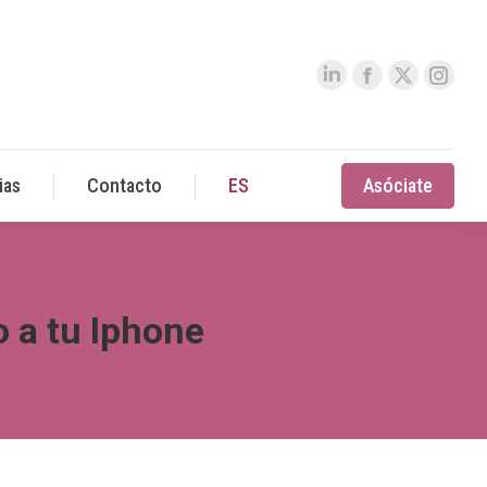
ias
Contacto
ES
Asóciate
o a tu Iphone