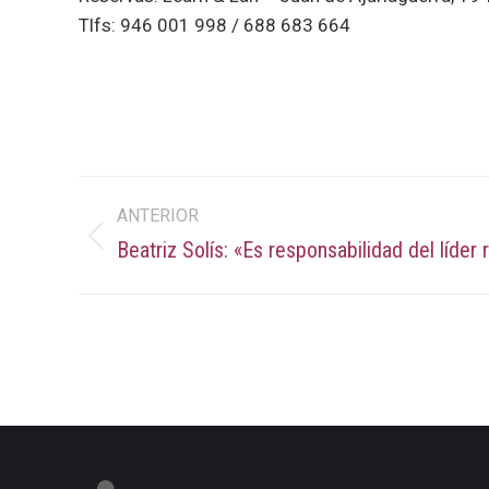
Tlfs: 946 001 998 / 688 683 664
Navegación
ANTERIOR
entre
Beatriz Solís: «Es responsabilidad del líder
Publicación
anterior:
publicaciones