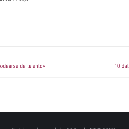
 rodearse de talento»
10 dat
Publicación
siguiente: