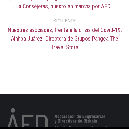
Publicación
a Consejeras, puesto en marcha por AED
publicaciones
anterior:
SIGUIENTE
Nuestras asociadas, frente a la crisis del Covid-19:
Ainhoa Juárez, Directora de Grupos Pangea The
Publicación
siguiente:
Travel Store