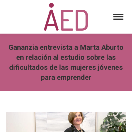
Gananzia entrevista a Marta Aburto
en relación al estudio sobre las
dificultados de las mujeres jóvenes
para emprender