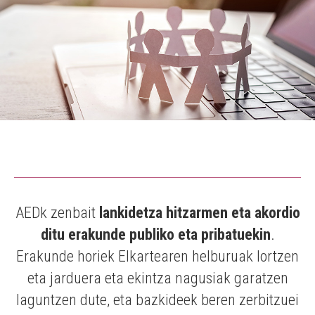
AEDk zenbait
lankidetza hitzarmen eta akordio
ditu erakunde publiko eta pribatuekin
.
Erakunde horiek Elkartearen helburuak lortzen
eta jarduera eta ekintza nagusiak garatzen
laguntzen dute, eta bazkideek beren zerbitzuei