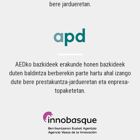
bere jardueretan.
AEDko bazkideek erakunde honen bazkideek
duten baldintza berberekin parte hartu ahal izango
dute bere prestakuntza-jardueretan eta enpresa-
topaketetan.