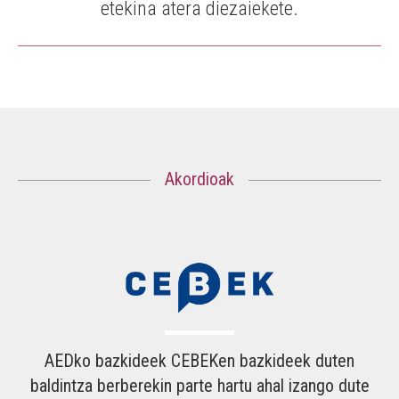
etekina atera diezaiekete.
Akordioak
AEDko bazkideek CEBEKen bazkideek duten
baldintza berberekin parte hartu ahal izango dute