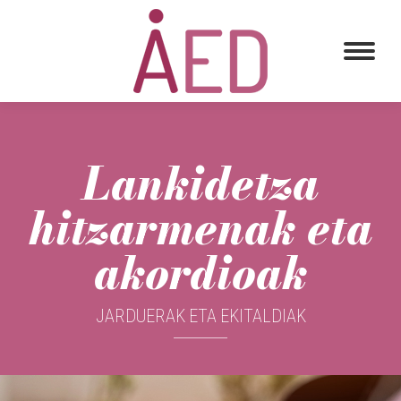
Lankidetza
hitzarmenak eta
akordioak
JARDUERAK ETA EKITALDIAK