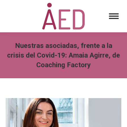
Nuestras asociadas, frente a la
crisis del Covid-19: Amaia Agirre, de
Coaching Factory